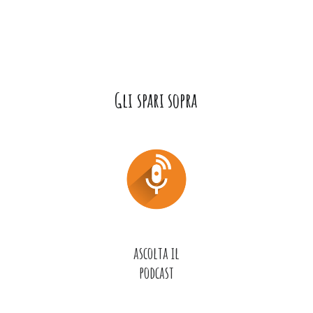
G
l
i
s
p
a
r
i
s
o
p
r
a
ascolta il
podcast