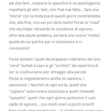
sai che fare…rompere lo specchio è un autoinganno,
rispettare gli altri, beh, non l’hai mai fatto… fare una
“storia” con la tristezza di questi giorni mostrerebbe
che, alla fine, non sei poi tanto bello! Forse la “cosa”
che sta imper-versando le coscienze di ognuno,
oltre alla salute pubblica, porterà una nuova “livella”,
quella da cui partire per ri-conoscere e ri-
conoscersi!
Forse domani i poeti da strapazzo rideranno dei loro
“versi” buttati a caso e gli “scrittori” da copertina di
ieri si costituiranno per oltraggio alla parola!
Forse si ringrazieranno anche le cassiere, i
camionisti, i facchini di ogni sorta, quelli che
“vigilano” sulla nostra sicurezza e quelli chiamati
“spazzini”, quelli che ogni giorno puliscono il culo
caldo di ognuno… con molti oneri e pochi onori!!!
Non credo che avverrà mai… si continuerà- e per una