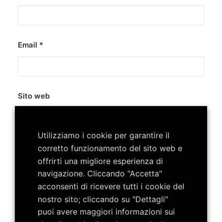
Email
*
Sito web
Utilizziamo i cookie per garantire il
corretto funzionamento del sito web e
Salva il mio nome, email e sito web in questo browser
offrirti una migliore esperienza di
per la prossima volta che commento.
navigazione. Cliccando "Accetta"
acconsenti di ricevere tutti i cookie del
nostro sito; cliccando su "Dettagli"
puoi avere maggiori informazioni sui